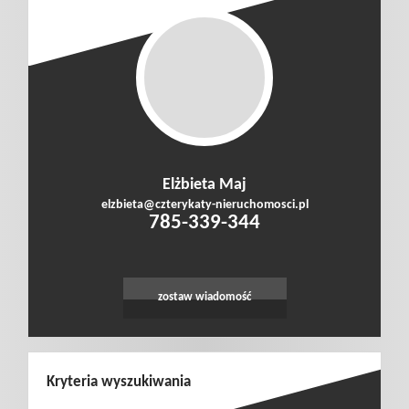
Elżbieta Maj
elzbieta@czterykaty-nieruchomosci.pl
785-339-344
zostaw wiadomość
Kryteria wyszukiwania