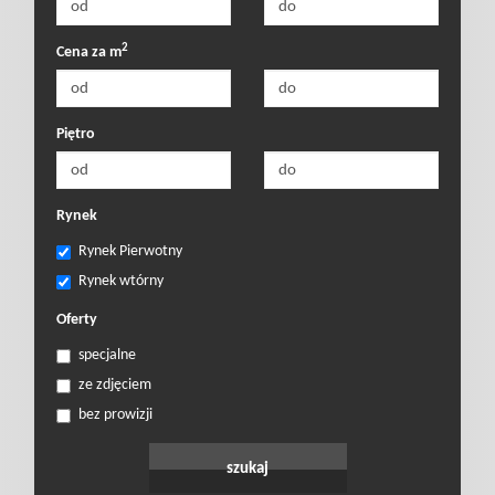
2
Cena za m
Piętro
Rynek
Rynek Pierwotny
Rynek wtórny
Oferty
specjalne
ze zdjęciem
bez prowizji