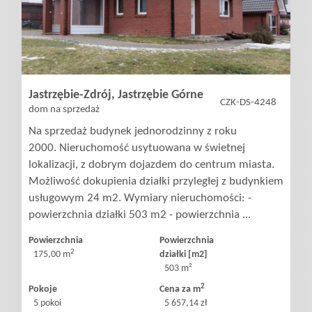
poszukiwan
Dodaj
Jastrzębie-Zdrój,
Jastrzębie Górne
CZK-DS-4248
dom na sprzedaż
nieruchomo
Na sprzedaż budynek jednorodzinny z roku
2000. Nieruchomość usytuowana w świetnej
lokalizacji, z dobrym dojazdem do centrum miasta.
Kontakt
Możliwość dokupienia działki przyległej z budynkiem
usługowym 24 m2. Wymiary nieruchomości: -
powierzchnia działki 503 m2 - powierzchnia ...
Notatnik
Powierzchnia
Powierzchnia
2
175,00 m
działki [m2]
503 m²
Polityka
2
Pokoje
Cena za m
5 pokoi
5 657,14 zł