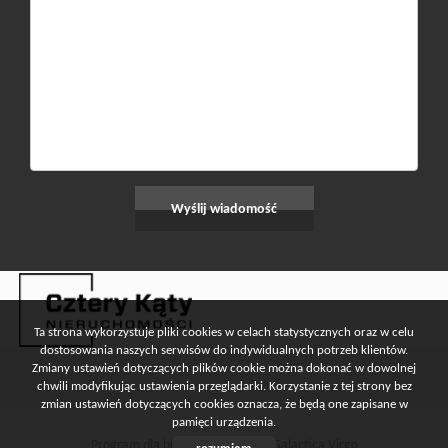
Ta strona wykorzystuje pliki cookies w celach statystycznych oraz w celu
dostosowania naszych serwisów do indywidualnych potrzeb klientów.
Zmiany ustawień dotyczących plików cookie można dokonać w dowolnej
chwili modyfikując ustawienia przeglądarki. Korzystanie z tej strony bez
zmian ustawień dotyczących cookies oznacza, że będą one zapisane w
pamięci urządzenia.
Program dla biur nieruchomości
Galactica Virgo