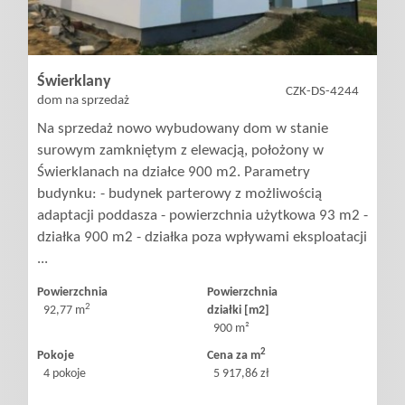
Świerklany
CZK-DS-4244
dom na sprzedaż
Na sprzedaż nowo wybudowany dom w stanie
surowym zamkniętym z elewacją, położony w
Świerklanach na działce 900 m2. Parametry
budynku: - budynek parterowy z możliwością
adaptacji poddasza - powierzchnia użytkowa 93 m2 -
działka 900 m2 - działka poza wpływami eksploatacji
...
Powierzchnia
Powierzchnia
2
92,77 m
działki [m2]
900 m²
2
Pokoje
Cena za m
4 pokoje
5 917,86 zł