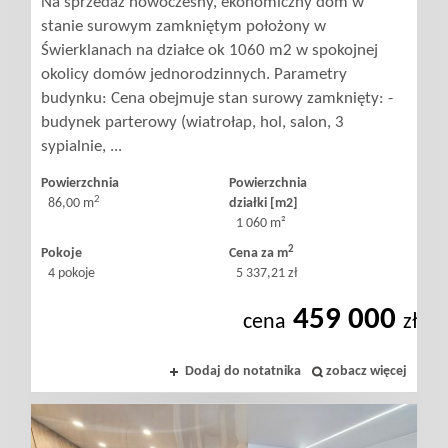
Na sprzedaż nowoczesny, ekonomiczny dom w
stanie surowym zamkniętym położony w
Świerklanach na działce ok 1060 m2 w spokojnej
okolicy domów jednorodzinnych. Parametry
budynku: Cena obejmuje stan surowy zamknięty: -
budynek parterowy (wiatrołap, hol, salon, 3
sypialnie, ...
Powierzchnia
Powierzchnia
2
86,00 m
działki [m2]
1 060 m²
2
Pokoje
Cena za m
4 pokoje
5 337,21 zł
459 000
cena
zł
Dodaj do notatnika
zobacz więcej