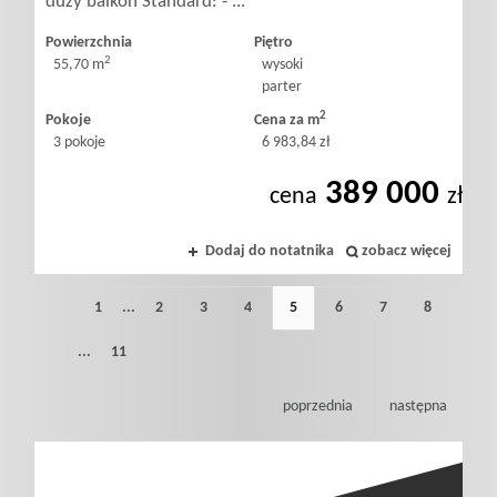
duży balkon Standard: - ...
Powierzchnia
Piętro
2
55,70 m
wysoki
parter
2
Pokoje
Cena za m
3 pokoje
6 983,84 zł
389 000
cena
zł
Dodaj do notatnika
zobacz więcej
1
...
2
3
4
5
6
7
8
...
11
poprzednia
następna