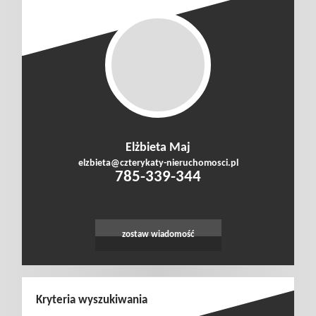
Prywatnośc
Elżbieta Maj
elzbieta@czterykaty-nieruchomosci.pl
785-339-344
zostaw wiadomość
Kryteria wyszukiwania