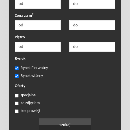
2
Cena za m
Piętro
Rynek
Rynek Pierwotny
Rynek wtórny
Oferty
specjalne
ze zdjęciem
bez prowizji