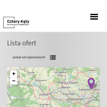
O
Lista ofert
firmie
pokaż od najnowszych
Oferty
+
−
Zgłoszenia
Zgłoś