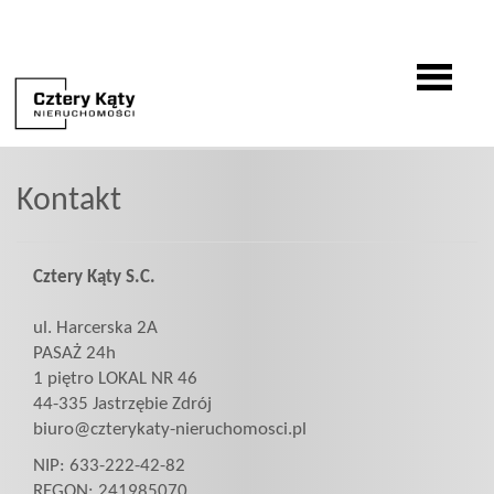
O
Kontakt
firmie
Cztery Kąty S.C.
Oferty
ul. Harcerska 2A
PASAŻ 24h
1 piętro LOKAL NR 46
Zgłoszenia
44-335 Jastrzębie Zdrój
biuro@czterykaty-nieruchomosci.pl
Zgłoś
NIP: 633-222-42-82
REGON: 241985070