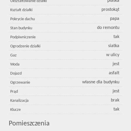
płaska
Ukształtowanie działki
prostokąt
Kształt działki
papa
Pokrycie dachu
do remontu
Stan budynku
tak
Podpiwniczenie
siatka
Ogrodzenie działki
w ulicy
Gaz
jest
Woda
asfalt
Dojazd
własne dla budynku
Ogrzewanie
jest
Prąd
brak
Kanalizacja
tak
Klucze
Pomieszczenia