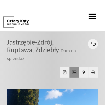
O
Jastrzębie-Zdrój,
firmie
Ruptawa,
Zdziebły
Dom na
sprzedaż
Oferty
Zgłoszenia
+
−
Zgłoś