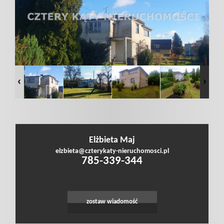
poszukiwan
Dodaj
nieruchomo
Kontakt
Elżbieta Maj
Leaflet
|
©
OpenStreetMap
contributors
elzbieta@czterykaty-nieruchomosci.pl
785-339-344
Notatnik
Polityka
zostaw wiadomość