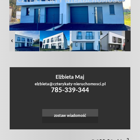
poszukiwan
Dodaj
nieruchomo
Elżbieta Maj
Kontakt
elzbieta@czterykaty-nieruchomosci.pl
785-339-344
Notatnik
zostaw wiadomość
Polityka