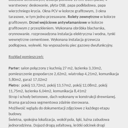
warstwowy: deskowanie, płyta OSB, papa podkładowa, papa
wierzchniego krycia. Okna PCV w kolorze grafitowym, 3 okna
tarasowe, w tym jedno przesuwane.
Rolety zewnętrzne
w kolorze
grafitowym.
Drzwi wejściowe antywłamaniowe
w kolorze
grafitowym z przeszkleniem. Wykonana obróbka blacharska,
orynnowanie. rozprowadzona instalacja elektryczna i wodna, tynki
wewnętrzne cementowe. Wykonana instalacja grzewcza
podłogowa, wylewki. Na wyposażeniu piec gazowy dwufunkcyjny.
Rozkład pomieszczeń:
Parter:
salon połączony z kuchnią 27 m2, łazienka 3,33m2,
pomieszczenie gospodarcze 2,62m2, wiatrołap 4,21m2, komunikacja
5,80m2, garaż 17,02m2
Pietro:
pokój 13,72m2, pokój 13,57m2, pokój 12,08m2, pokój
11,75m2, łazienka 6,04m2, komunikacja 8,41m2
Strop i schody betonowe, dach wykonany w konstrukcji drewnianej.
Brama garażowa segmentowa zdalnie sterowana.
Możliwość wglądu do dokumentacji zdjęciowe z każdego etapu
budowy.
Świetna, spokojna lokalizacja, wokół pola, łąki, luźna zabudowa
jednorodzinna. Dojazd drogą asfaltową, krótki odcinek drogi