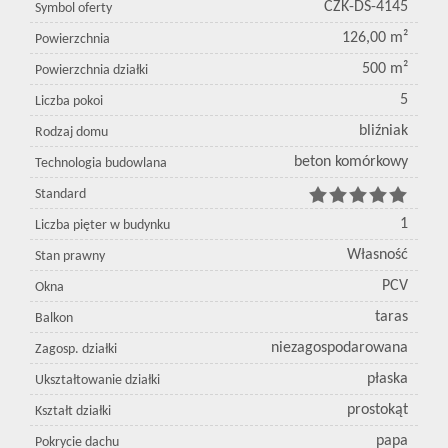
CZK-DS-4145
Symbol oferty
126,00 m²
Powierzchnia
500 m²
Powierzchnia działki
5
Liczba pokoi
bliźniak
Rodzaj domu
beton komórkowy
Technologia budowlana
Standard
1
Liczba pięter w budynku
Własność
Stan prawny
PCV
Okna
taras
Balkon
niezagospodarowana
Zagosp. działki
płaska
Ukształtowanie działki
prostokąt
Kształt działki
papa
Pokrycie dachu