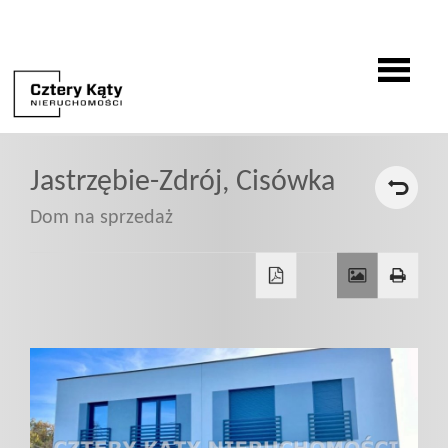
O
Jastrzębie-Zdrój,
Cisówka
firmie
Dom na sprzedaż
Oferty
Zgłoszenia
Zgłoś