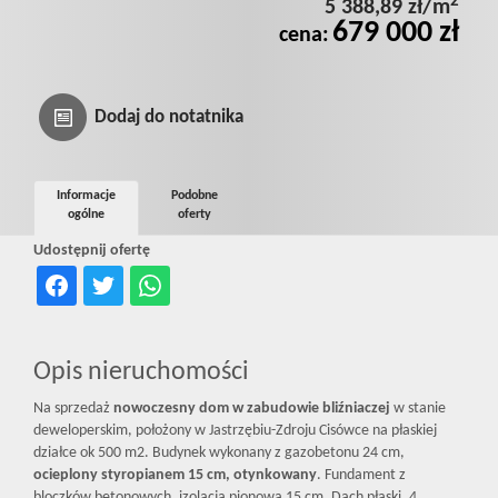
2
5 388,89 zł/m
Prywatnośc
679 000 zł
cena:
Dodaj do notatnika
Informacje
Podobne
ogólne
oferty
Udostępnij ofertę
Opis nieruchomości
Na sprzedaż
nowoczesny dom w zabudowie bliźniaczej
w stanie
deweloperskim, położony w Jastrzębiu-Zdroju Cisówce na płaskiej
działce ok 500 m2. Budynek wykonany z gazobetonu 24 cm,
ocieplony styropianem 15 cm, otynkowany
. Fundament z
bloczków betonowych, izolacja pionowa 15 cm. Dach płaski, 4