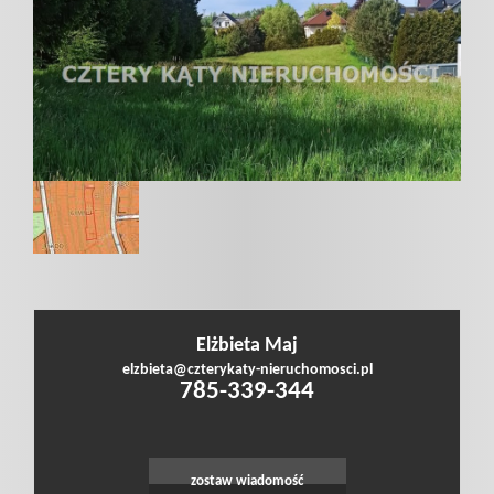
poszukiwan
Dodaj
nieruchomo
Kontakt
Elżbieta Maj
Notatnik
Leaflet
|
©
OpenStreetMap
contributors
elzbieta@czterykaty-nieruchomosci.pl
785-339-344
Polityka
zostaw wiadomość