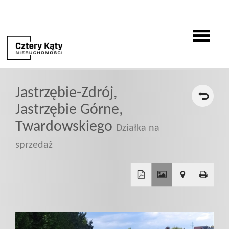
O
Jastrzębie-Zdrój,
firmie
Jastrzębie Górne,
Twardowskiego
Działka na
Oferty
sprzedaż
Zgłoszenia
+
−
Zgłoś