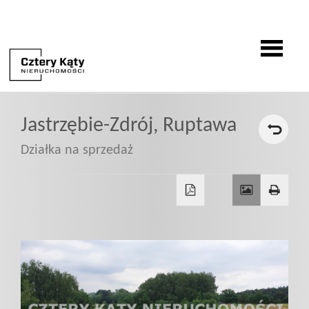
O
Jastrzębie-Zdrój,
Ruptawa
firmie
Działka na sprzedaż
Oferty
Zgłoszenia
Zgłoś