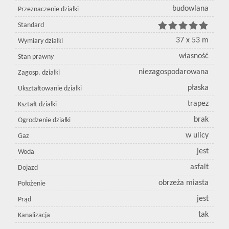
budowlana
Przeznaczenie działki
Standard
37 x 53 m
Wymiary działki
własność
Stan prawny
niezagospodarowana
Zagosp. działki
płaska
Ukształtowanie działki
trapez
Kształt działki
brak
Ogrodzenie działki
w ulicy
Gaz
jest
Woda
asfalt
Dojazd
obrzeża miasta
Położenie
jest
Prąd
tak
Kanalizacja