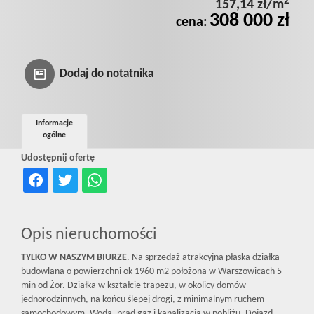
2
157,14 zł/m
Prywatnośc
308 000 zł
cena:
Dodaj do notatnika
Informacje
ogólne
Udostępnij ofertę
Opis nieruchomości
TYLKO W NASZYM BIURZE
. Na sprzedaż atrakcyjna płaska działka
budowlana o powierzchni ok 1960 m2 położona w Warszowicach 5
min od Żor. Działka w kształcie trapezu, w okolicy domów
jednorodzinnych, na końcu ślepej drogi, z minimalnym ruchem
samochodowym. Woda, prąd gaz i kanalizacja w pobliżu. Dojazd