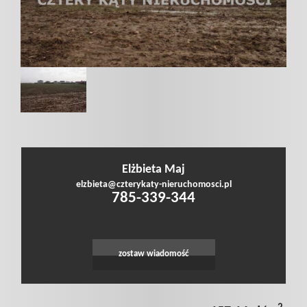
poszukiwan
Dodaj
nieruchomo
Elżbieta Maj
Kontakt
elzbieta@czterykaty-nieruchomosci.pl
785-339-344
Notatnik
zostaw wiadomość
Polityka