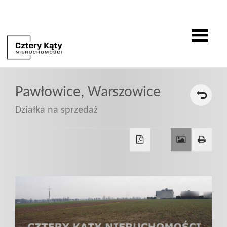
O
Pawłowice,
Warszowice
firmie
Działka na sprzedaż
Oferty
Zgłoszenia
Zgłoś