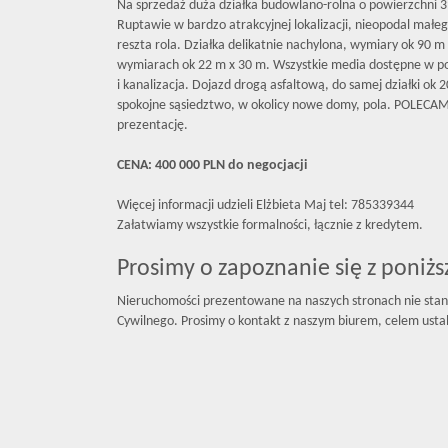
Na sprzedaż duża działka budowlano-rolna o powierzchni 
Ruptawie w bardzo atrakcyjnej lokalizacji, nieopodal małe
reszta rola. Działka delikatnie nachylona, wymiary ok 90 m 
wymiarach ok 22 m x 30 m. Wszystkie media dostępne w pobl
i kanalizacja. Dojazd drogą asfaltową, do samej działki o
spokojne sąsiedztwo, w okolicy nowe domy, pola. POLECAM
prezentację.
CENA: 400 000 PLN do negocjacji
Więcej informacji udzieli Elżbieta Maj tel: 785339344
Załatwiamy wszystkie formalności, łącznie z kredytem.
Prosimy o zapoznanie się z poniż
Nieruchomości prezentowane na naszych stronach nie stan
Cywilnego. Prosimy o kontakt z naszym biurem, celem ustal