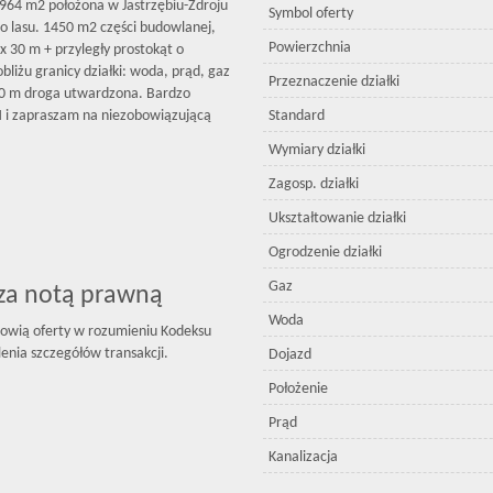
3964 m2 położona w Jastrzębiu-Zdroju
Symbol oferty
go lasu. 1450 m2 części budowlanej,
Powierzchnia
x 30 m + przyległy prostokąt o
iżu granicy działki: woda, prąd, gaz
Przeznaczenie działki
k 20 m droga utwardzona. Bardzo
 i zapraszam na niezobowiązującą
Standard
Wymiary działki
Zagosp. działki
Ukształtowanie działki
Ogrodzenie działki
Gaz
sza notą prawną
Woda
owią oferty w rozumieniu Kodeksu
enia szczegółów transakcji.
Dojazd
Położenie
Prąd
Kanalizacja