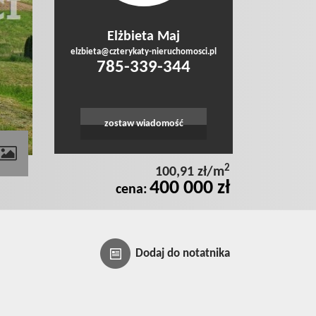
Elżbieta Maj
elzbieta@czterykaty-nieruchomosci.pl
785-339-344
zostaw wiadomość
2
100,91 zł/m
400 000 zł
cena:
Dodaj do notatnika