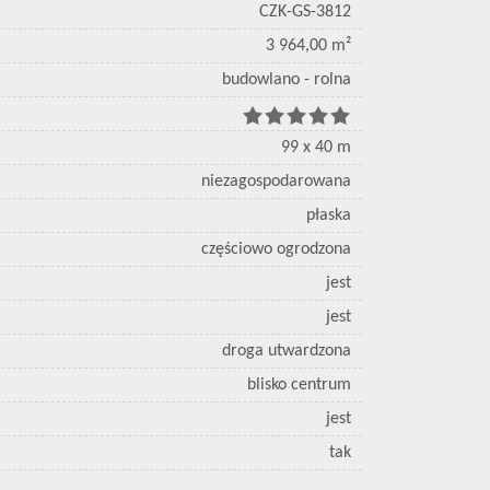
CZK-GS-3812
3 964,00 m²
budowlano - rolna
99 x 40 m
niezagospodarowana
płaska
częściowo ogrodzona
jest
jest
droga utwardzona
blisko centrum
jest
tak