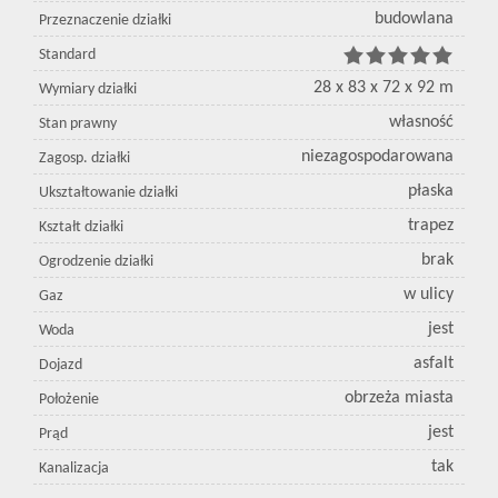
budowlana
Przeznaczenie działki
Standard
28 x 83 x 72 x 92 m
Wymiary działki
własność
Stan prawny
niezagospodarowana
Zagosp. działki
płaska
Ukształtowanie działki
trapez
Kształt działki
brak
Ogrodzenie działki
w ulicy
Gaz
jest
Woda
asfalt
Dojazd
obrzeża miasta
Położenie
jest
Prąd
tak
Kanalizacja