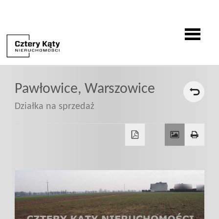
O
Pawłowice,
Warszowice
firmie
Działka na sprzedaż
Oferty
Zgłoszenia
Zgłoś