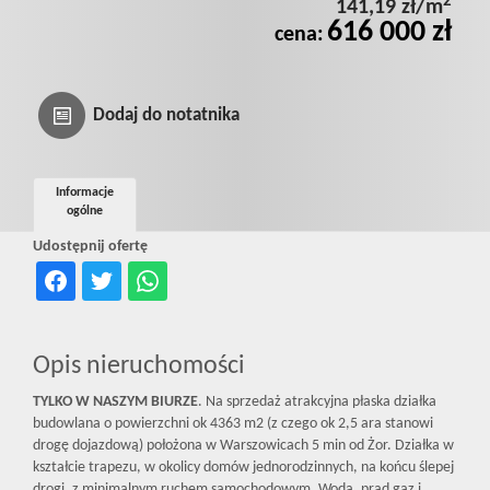
2
141,19 zł/m
Prywatnośc
616 000 zł
cena:
Dodaj do notatnika
Informacje
ogólne
Udostępnij ofertę
Opis nieruchomości
TYLKO W NASZYM BIURZE
. Na sprzedaż atrakcyjna płaska działka
budowlana o powierzchni ok 4363 m2 (z czego ok 2,5 ara stanowi
drogę dojazdową) położona w Warszowicach 5 min od Żor. Działka w
kształcie trapezu, w okolicy domów jednorodzinnych, na końcu ślepej
drogi, z minimalnym ruchem samochodowym. Woda, prąd gaz i