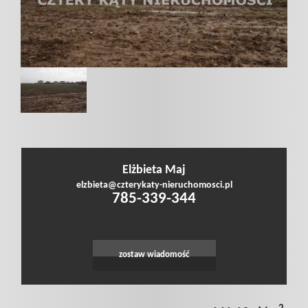
poszukiwan
Dodaj
nieruchomo
Elżbieta Maj
Kontakt
elzbieta@czterykaty-nieruchomosci.pl
785-339-344
Notatnik
zostaw wiadomość
Polityka