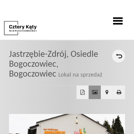
O
Jastrzębie-Zdrój,
Osiedle
firmie
Bogoczowiec,
Bogoczowiec
Lokal na sprzedaż
Oferty
Zgłoszenia
+
−
Zgłoś