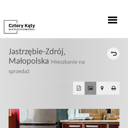
O
Jastrzębie-Zdrój,
firmie
Małopolska
Mieszkanie na
sprzedaż
Oferty
Zgłoszenia
+
−
Zgłoś