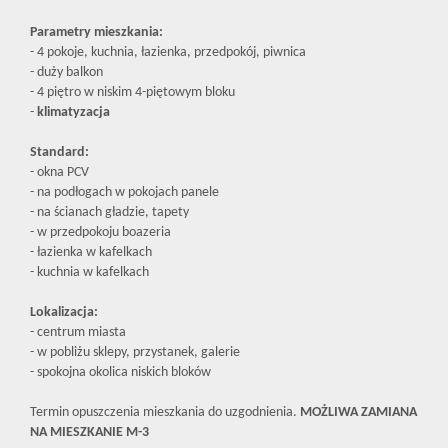
Parametry mieszkania:
- 4 pokoje, kuchnia, łazienka, przedpokój, piwnica
- duży balkon
- 4 piętro w niskim 4-piętowym bloku
-
klimatyzacja
Standard:
- okna PCV
- na podłogach w pokojach panele
- na ścianach gładzie, tapety
- w przedpokoju boazeria
- łazienka w kafelkach
- kuchnia w kafelkach
Lokalizacja:
- centrum miasta
- w pobliżu sklepy, przystanek, galerie
- spokojna okolica niskich bloków
Termin opuszczenia mieszkania do uzgodnienia.
MOŻLIWA ZAMIANA
NA MIESZKANIE M-3