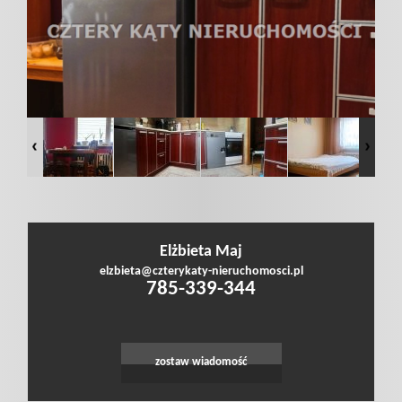
poszukiwan
Dodaj
nieruchomo
Kontakt
Elżbieta Maj
Leaflet
|
©
OpenStreetMap
contributors
elzbieta@czterykaty-nieruchomosci.pl
785-339-344
Notatnik
Polityka
zostaw wiadomość