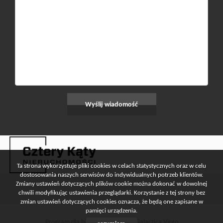
Ta strona wykorzystuje pliki cookies w celach statystycznych oraz w celu
dostosowania naszych serwisów do indywidualnych potrzeb klientów.
Zmiany ustawień dotyczących plików cookie można dokonać w dowolnej
chwili modyfikując ustawienia przeglądarki. Korzystanie z tej strony bez
zmian ustawień dotyczących cookies oznacza, że będą one zapisane w
pamięci urządzenia.
Program dla biur nieruchomości
Galactica Virgo