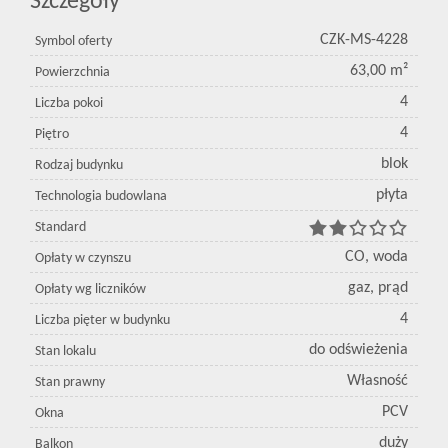
Szczegóły
CZK-MS-4228
Symbol oferty
63,00 m²
Powierzchnia
4
Liczba pokoi
4
Piętro
blok
Rodzaj budynku
płyta
Technologia budowlana
Standard
CO, woda
Opłaty w czynszu
gaz, prąd
Opłaty wg liczników
4
Liczba pięter w budynku
do odświeżenia
Stan lokalu
Własność
Stan prawny
PCV
Okna
duży
Balkon