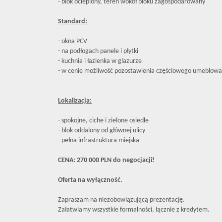
- blok ocieplony, teren wokół bloku zagospodarowany
Standard:
- okna PCV
- na podłogach panele i płytki
- kuchnia i łazienka w glazurze
- w cenie możliwość pozostawienia częściowego umeblow
Lokalizacja:
- spokojne, ciche i zielone osiedle
- blok oddalony od głównej ulicy
- pełna infrastruktura miejska
CENA: 270 000 PLN do negocjacji!
Oferta na wyłączność.
Zapraszam na niezobowiązującą prezentację.
Załatwiamy wszystkie formalności, łącznie z kredytem.