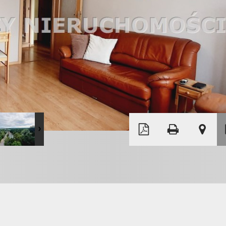
Leaflet
|
©
OpenStreetMap