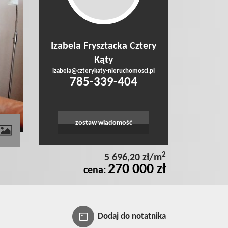
Izabela Frysztacka Cztery
Kąty
izabela@czterykaty-nieruchomosci.pl
785-339-404
zostaw wiadomość
contributors
2
5 696,20 zł/m
270 000 zł
cena:
Dodaj do notatnika