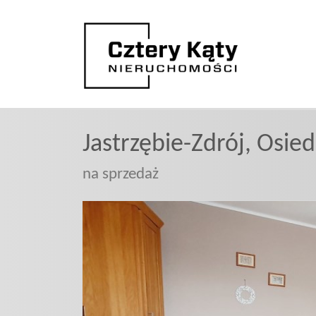
Jastrzębie-Zdrój,
Osied
na sprzedaż
+
−